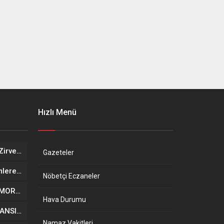
Hızlı Menü
İstanbul’da Gazze İçin Kritik Zirve Hazırlığı
Gazeteler
Spor Dünyasında Şok: Hakemlere Toplu Görev Yasağı
Nöbetçi Eczaneler
BURSA’DA ZEYTİN YÜKLÜ RÖMORK DEVRİLDİ: 3 YARALI
Hava Durumu
ÇÖKEN BİNADAN 4 KİŞİNİN CANSIZ BEDENİ ÇIKARILDI
Namaz Vakitleri