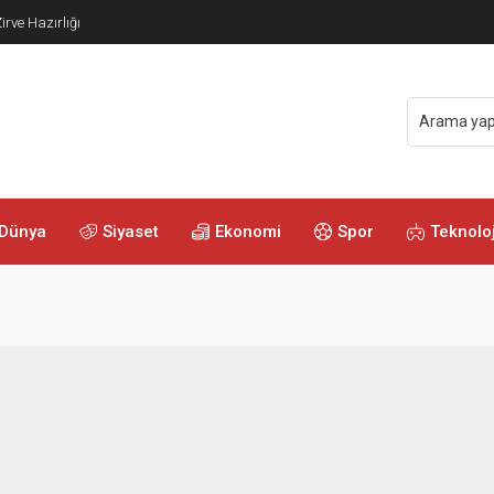
irve Hazırlığı
Dünya
Siyaset
Ekonomi
Spor
Teknoloj