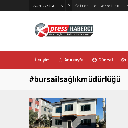
SON DAKİKA
İstanbul’da Gazze İçin Kritik Z
İletişim
Anasayfa
Güncel
#bursailsağlıkmüdürlüğü