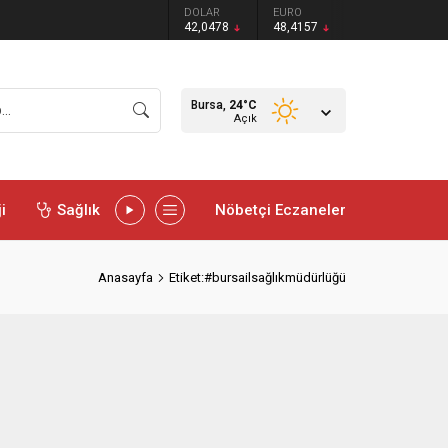
DOLAR
EURO
42,0478
48,4157
Bursa,
24
°C
Açık
i
Sağlık
Nöbetçi Eczaneler
Anasayfa
Etiket:#bursailsağlıkmüdürlüğü