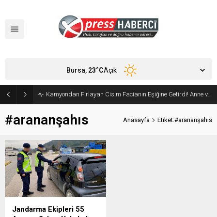
Bursa,
23
°C
Açık
Kamyondan Fırlayan Cisim Facianın Eşiğine Getirdi! Anne ve Bebeği Son Anda Kurtuldu
#arananşahıs
Anasayfa
Etiket:#arananşahıs
Jandarma Ekipleri 55