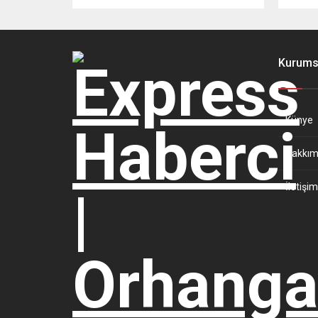
Kurums
Künye
Hakkım
İletişim