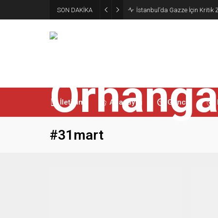
SON DAKİKA
İstanbul’da Gazze İçin Kritik Z
İletişim
Anasayfa
Güncel
#31mart