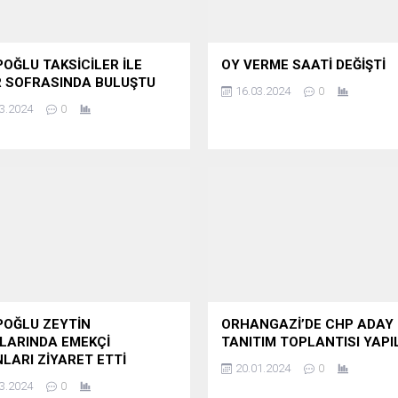
POĞLU TAKSİCİLER İLE
OY VERME SAATİ DEĞİŞTİ
R SOFRASINDA BULUŞTU
16.03.2024
0
3.2024
0
POĞLU ZEYTİN
ORHANGAZİ’DE CHP ADAY
LARINDA EMEKÇİ
TANITIM TOPLANTISI YAPI
NLARI ZİYARET ETTİ
20.01.2024
0
3.2024
0