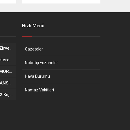
Hızlı Menü
İstanbul’da Gazze İçin Kritik Zirve Hazırlığı
Gazeteler
Spor Dünyasında Şok: Hakemlere Toplu Görev Yasağı
Nöbetçi Eczaneler
BURSA’DA ZEYTİN YÜKLÜ RÖMORK DEVRİLDİ: 3 YARALI
Hava Durumu
ÇÖKEN BİNADAN 4 KİŞİNİN CANSIZ BEDENİ ÇIKARILDI
Namaz Vakitleri
Gebze’de 7 Katlı Bina Çöktü: 2 Kişi Hayatını Kaybetti, “Kolon Çatlağı” İddiası Araştırılıyor