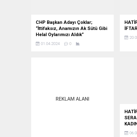
CHP Başkan Adayı Çoklar;
HATİ
“İttifaksız, Anamızın Ak Sütü Gibi
İFTA
Helal Oylarımızı Aldık”
20.0
01.04.2024
0
REKLAM ALANI
HATİ
SERA
KADI
06.0