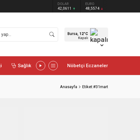
DOLAR
EURO
42,0611
48,5574
Bursa,
12
°C
Kapalı
i
Sağlık
Nöbetçi Eczaneler
Anasayfa
Etiket:#31mart